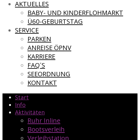
AKTUELLES
BABY- UND KINDERFLOHMARKT
Ü60-GEBURTSTAG
SERVICE
PARKEN
ANREISE ÖPNV
KARRIERE
FAQ´S
SEEORDNUNG
KONTAKT
Start
Info
Aktivitäten
Ruhr Inline
Bootsverleih
Verleihstation