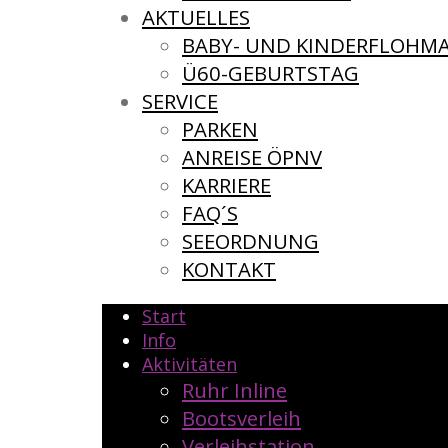
AKTUELLES
BABY- UND KINDERFLOHM
Ü60-GEBURTSTAG
SERVICE
PARKEN
ANREISE ÖPNV
KARRIERE
FAQ´S
SEEORDNUNG
KONTAKT
Start
Info
Aktivitäten
Ruhr Inline
Bootsverleih
Verleihstation