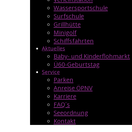
Wassersportschule
Surfschule
Grillhütte
Minigolf
Schiffsfahrten
Aktuelles
Baby- und Kinderflohmarkt
Ü60-Geburtstag
Service
Parken
Anreise ÖPNV
Karriere
FAQ´s
Seeordnung
Kontakt