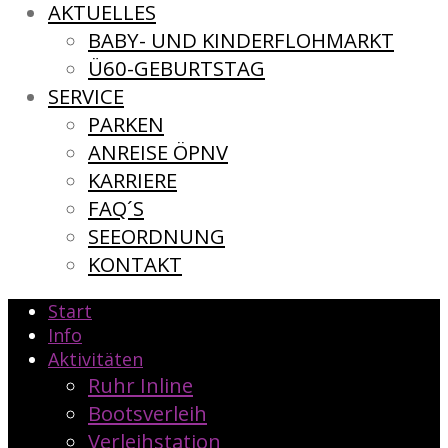
AKTUELLES
BABY- UND KINDERFLOHMARKT
Ü60-GEBURTSTAG
SERVICE
PARKEN
ANREISE ÖPNV
KARRIERE
FAQ´S
SEEORDNUNG
KONTAKT
Start
Info
Aktivitäten
Ruhr Inline
Bootsverleih
Verleihstation